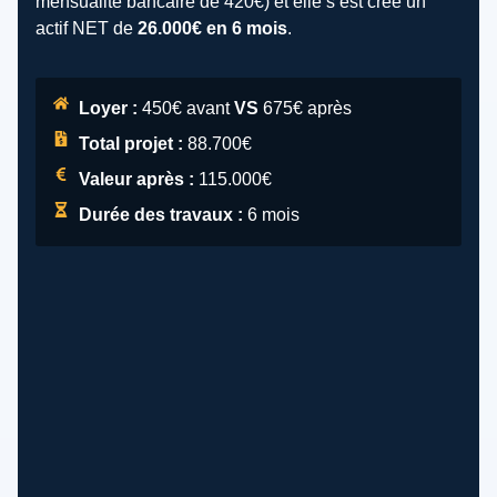
mensualité bancaire de 420€) et elle s’est créé un
actif NET de
26.000€ en 6 mois
.
Loyer :
450€ avant
VS
675€ après
Total projet :
88.700€
Valeur après :
115.000€
Durée des travaux :
6 mois