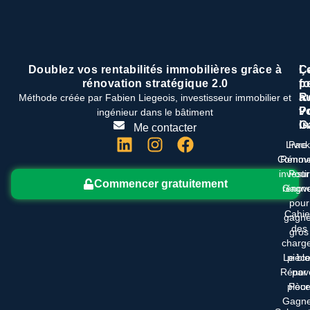
Doublez vos rentabilités immobilières grâce à
L
Ç
rénovation stratégique 2.0
f
p
R
a
Méthode créée par Fabien Liegeois, investisseur immobilier et
P
v
ingénieur dans le bâtiment
G
i
Me contacter
Livre 
Pack
Comme
Rénov
investi
Pour
Commencer gratuitement
rénov
Gagne
pour
Cahie
gagne
des
gros
charg
Le bl
pièc
Rénov
par
pièc
Pour
Gagne