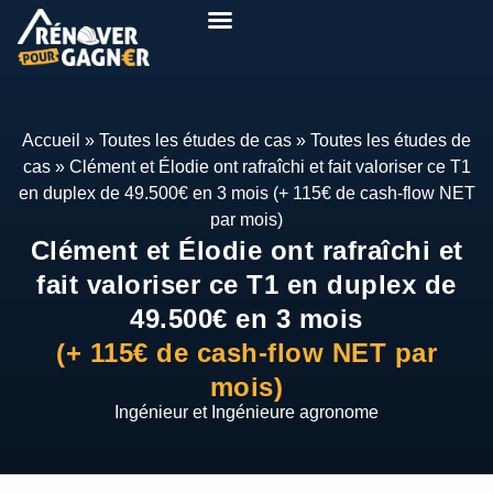
Pack Rénover Pour Gagner
Etudes de cas
Qui suis-je ?
Mon espace
Accueil
»
Toutes les études de cas
»
Toutes les études de
cas
»
Clément et Élodie ont rafraîchi et fait valoriser ce T1
en duplex de 49.500€ en 3 mois (+ 115€ de cash-flow NET
par mois)
Clément et Élodie ont rafraîchi et
fait valoriser ce T1 en duplex de
49.500€ en 3 mois
(+ 115€ de cash-flow NET par
mois)
Ingénieur et Ingénieure agronome