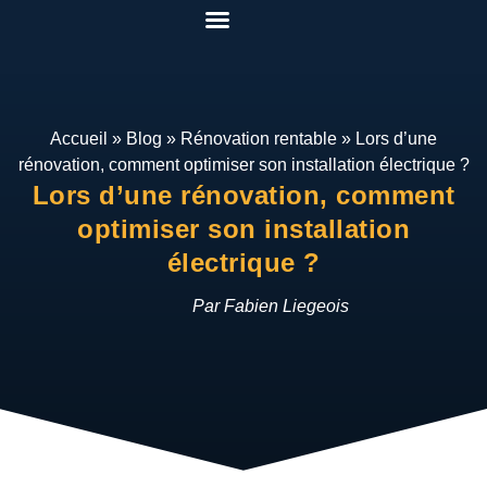
Pack Rénover Pour Gagner
Etudes de cas
Qui suis-je ?
Mon espace
Accueil
»
Blog
»
Rénovation rentable
»
Lors d’une
rénovation, comment optimiser son installation électrique ?
Lors d’une rénovation, comment
optimiser son installation
électrique ?
Par Fabien Liegeois