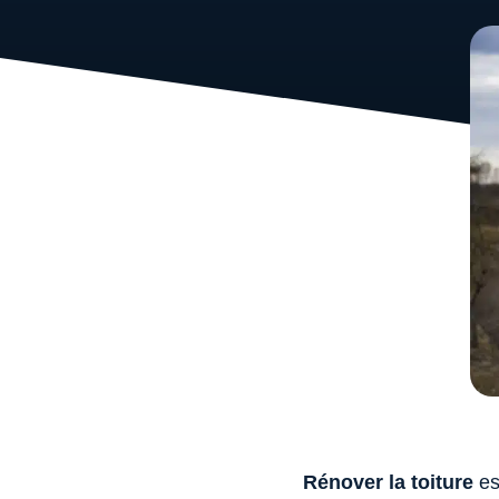
Rénover la toiture
es