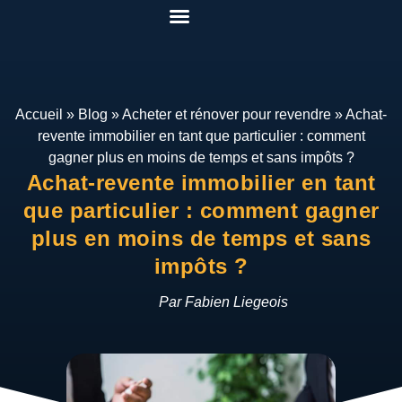
Pack Rénover Pour Gagner
Etudes de cas
Qui suis-je ?
Mon espace
Accueil
»
Blog
»
Acheter et rénover pour revendre
»
Achat-
revente immobilier en tant que particulier : comment
gagner plus en moins de temps et sans impôts ?
Achat-revente immobilier en tant
que particulier : comment gagner
plus en moins de temps et sans
impôts ?
Par Fabien Liegeois