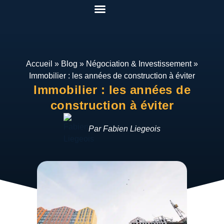
Pack Rénover Pour Gagner
Etudes de cas
Qui suis-je ?
Mon espace
Accueil
»
Blog
»
Négociation & Investissement
»
Immobilier : les années de construction à éviter
Immobilier : les années de
construction à éviter
Par Fabien Liegeois