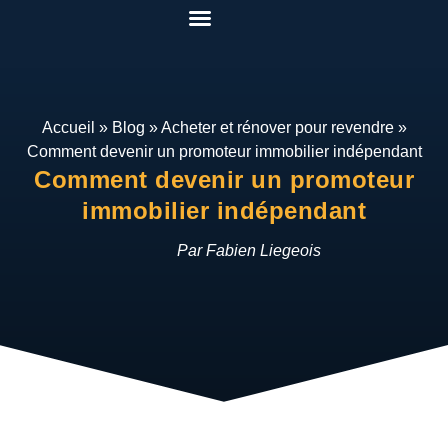
Pack Rénover Pour Gagner
Etudes de cas
Qui suis-je ?
Mon espace
Accueil
»
Blog
»
Acheter et rénover pour revendre
»
Comment devenir un promoteur immobilier indépendant
Comment devenir un promoteur
immobilier indépendant
Par Fabien Liegeois