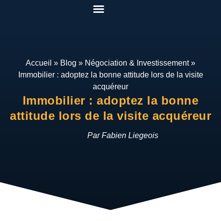
Pack Rénover Pour Gagner
Etudes de cas
Qui suis-je ?
Mon espace
Accueil
»
Blog
»
Négociation & Investissement
»
Immobilier : adoptez la bonne attitude lors de la visite
acquéreur
Immobilier : adoptez la bonne
attitude lors de la visite acquéreur
Par Fabien Liegeois