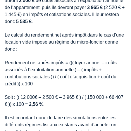
auront
2 500 €
de coûts associés à l’exploitation annuelle
de l’appartement, puis ils devront payer
3 965 €
(2 520 € +
1 445 €) en impôts et cotisations sociales. Il leur restera
donc
5 535
€
.
Le calcul du rendement net après impôt dans le cas d’une
location vide imposé au régime du micro-foncier donne
donc :
Rendement net après impôts = ((( loyer annuel – coûts
associés à l’exploitation annuelle ) – ( impôts +
contributions sociales )) / ( coût d’acquisition + coût du
crédit )) x 100
Soit : (( 12 000€ – 2 500 € – 3 965 € ) / ( 150 000 + 66 407
€ )) x 100 =
2,56 %
.
Il est important donc de faire des simulations entre les
différents régimes fiscaux existants avant d’acheter un