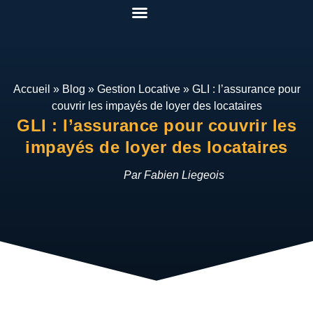
Pack Rénover Pour Gagner
Etudes de cas
Qui suis-je ?
Mon espace
Accueil
»
Blog
»
Gestion Locative
»
GLI : l’assurance pour
couvrir les impayés de loyer des locataires
GLI : l’assurance pour couvrir les
impayés de loyer des locataires
Par Fabien Liegeois