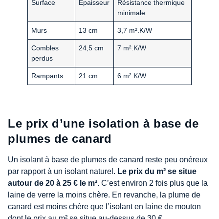
Surface
Épaisseur
Résistance thermique
minimale
Murs
13 cm
3,7 m².K/W
Combles
24,5 cm
7 m².K/W
perdus
Rampants
21 cm
6 m².K/W
Le prix d’une isolation à base de
plumes de canard
Un isolant à base de plumes de canard reste peu onéreux
par rapport à un isolant naturel.
Le prix du m² se situe
autour de 20 à 25 € le m².
C’est environ 2 fois plus que la
laine de verre la moins chère. En revanche, la plume de
canard est moins chère que l’isolant en laine de mouton
dont le prix au m² se situe au-dessus de 30 €.